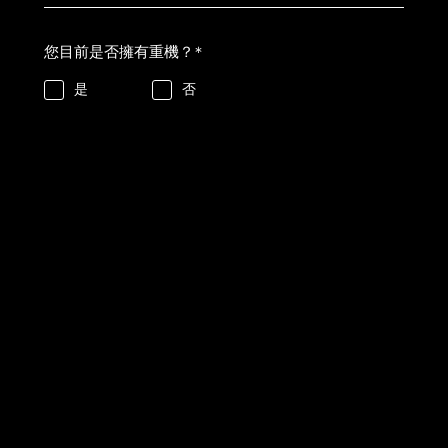
您目前是否擁有重機？
*
是
否
您打算何時購入重車呢？
*
我愿意定期接收有关哈雷戴维森产品和服务
的信息。
资料免责声明
和
隐私保护政策
的条款及条件
*