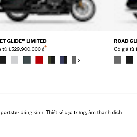
ET GLIDE™ LIMITED
ROAD GL
+
á từ
1.529.900.000 ₫
Có giá từ
Sportster đáng kính. Thiết kế đặc trưng, âm thanh đích