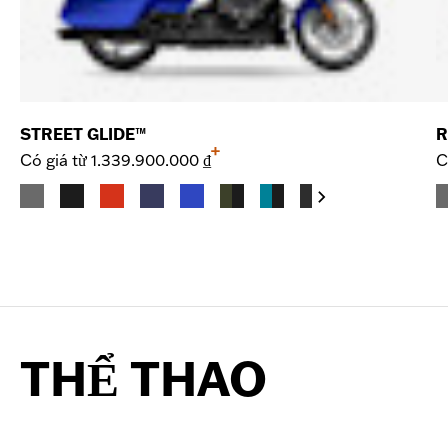
STREET GLIDE™
R
+
Có giá từ
1.339.900.000 ₫
C
THỂ THAO