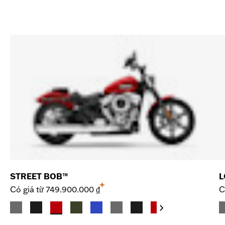
STREET BOB™
L
+
Có giá từ
749.900.000 ₫
C