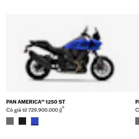
PAN AMERICA™ 1250 ST
P
+
Có giá từ
729.900.000 ₫
C