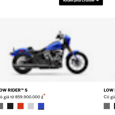
Khám phá Cruiser
OW RIDER™ S
LOW 
+
ó giá từ
859.900.000 ₫
Có gi