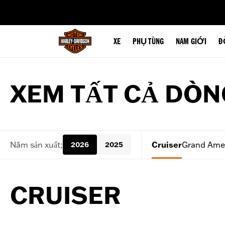
web accessibility
XE
PHỤ TÙNG
NAM GIỚI
Đ
XEM TẤT CẢ DÒN
Năm sản xuất;
Cruiser
Grand Amer
2026
2025
CRUISER