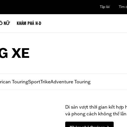
Tập lái
Tìm đ
Ồ NỮ
KHÁM PHÁ H-D
G XE
ican Touring
Sport
Trike
Adventure Touring
Di sản vượt thời gian kết hợp 
và phong cách không thể lẫn