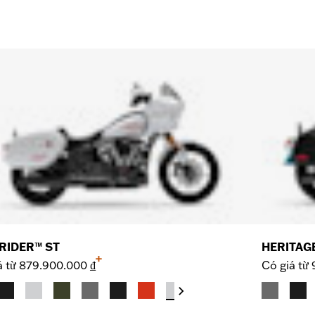
RIDER™ ST
HERITAG
+
á từ
879.900.000 ₫
Có giá từ