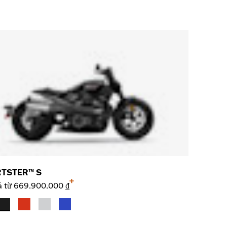
TSTER™ S
+
á từ
669.900.000 ₫