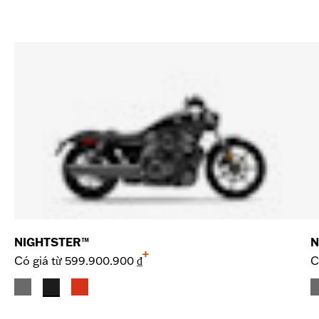
NIGHTSTER™
N
+
Có giá từ
599.900.900 ₫
C