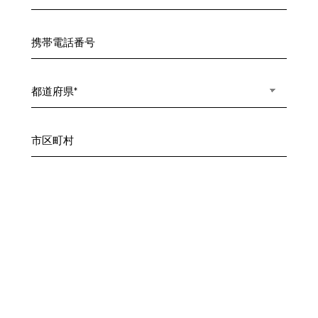
携帯電話番号
*
市区町村
*
現在バイクを所有されていますか?
*
はい
いいえ